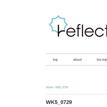
top
about
biz trip
Home
›
WK5_0729
WK5_0729