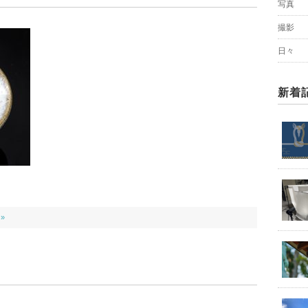
写真
撮影
日々
新着
 »