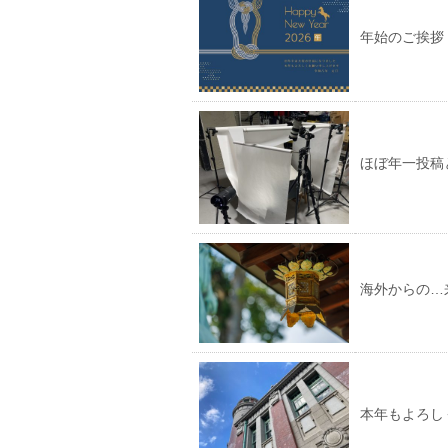
年始のご挨拶
ほぼ年一投稿
海外からの…
本年もよろし