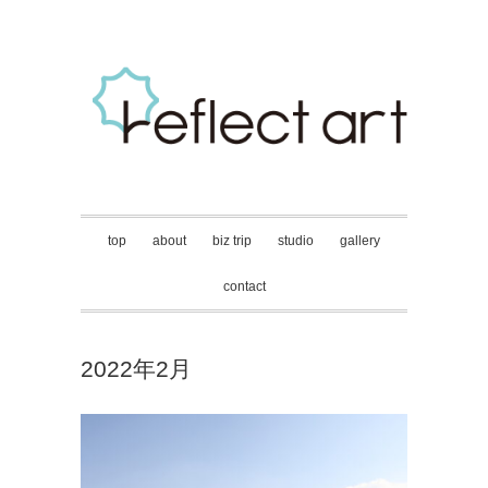
top
about
biz trip
studio
gallery
contact
2022年2月