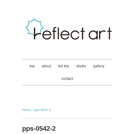
top
about
biz trip
studio
gallery
contact
Home
›
pps-0542-2
pps-0542-2