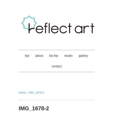
top
about
biz trip
studio
gallery
contact
Home
›
IMG_1678-2
IMG_1678-2