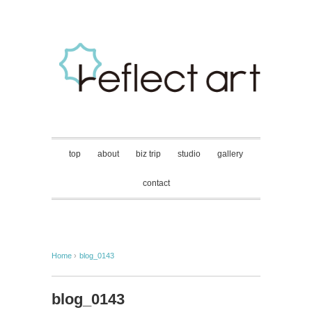
top
about
biz trip
studio
gallery
contact
Home
›
blog_0143
blog_0143