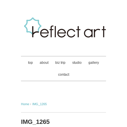
top
about
biz trip
studio
gallery
contact
Home
›
IMG_1265
IMG_1265