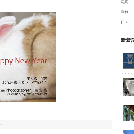
写真
撮影
日々
新着
 »