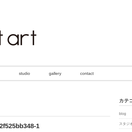
studio
gallery
contact
カテ
blog
スタジ
2f525bb348-1