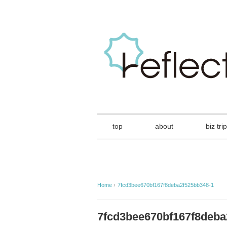
top
about
biz trip
Home
›
7fcd3bee670bf167f8deba2f525bb348-1
7fcd3bee670bf167f8deba