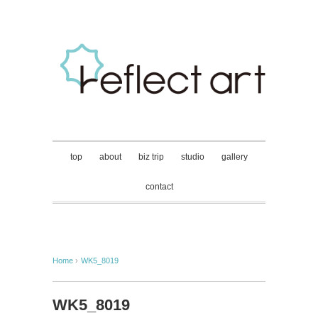
top
about
biz trip
studio
gallery
contact
Home
›
WK5_8019
WK5_8019