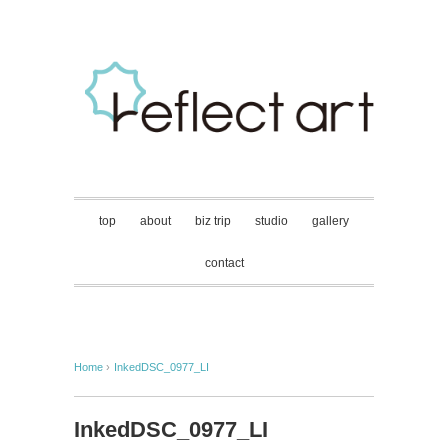
top
about
biz trip
studio
gallery
contact
Home
›
InkedDSC_0977_LI
InkedDSC_0977_LI