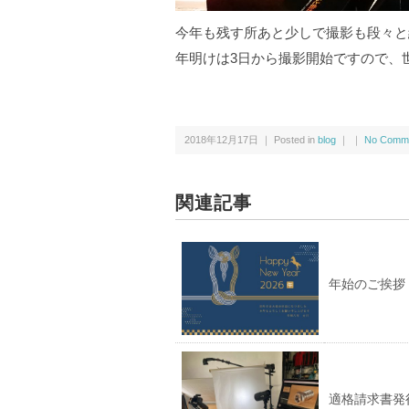
今年も残す所あと少しで撮影も段々
年明けは3日から撮影開始ですので、
2018年12月17日 ｜ Posted in
blog
｜ ｜
No Comme
関連記事
年始のご挨拶
適格請求書発