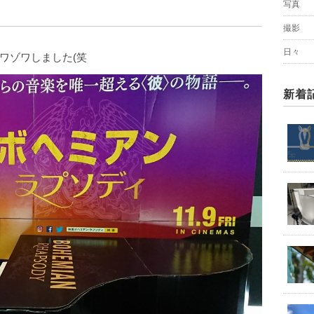
写真
撮影
日々
ワゾワしました(笑
新着