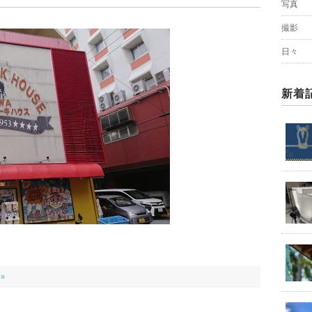
写真
撮影
日々
新着
 »