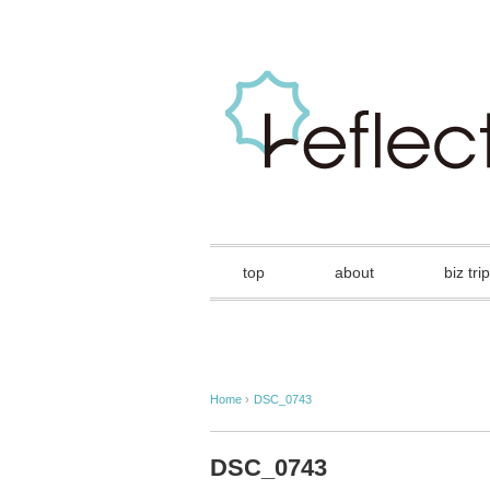
top
about
biz trip
Home
›
DSC_0743
DSC_0743