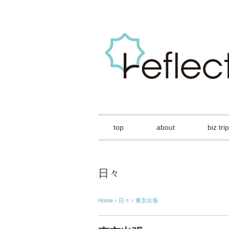
top
about
biz trip
日々
Home
›
日々
›
東京出張