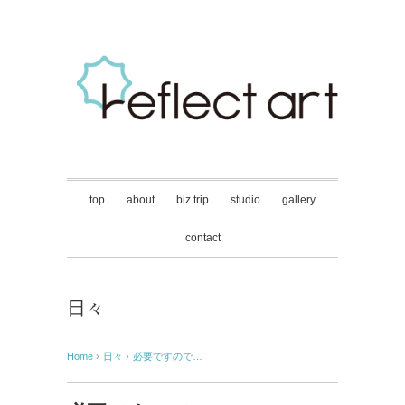
top
about
biz trip
studio
gallery
contact
日々
Home
›
日々
›
必要ですので…