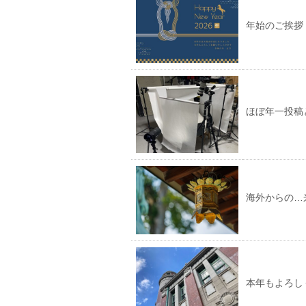
年始のご挨拶
ほぼ年一投稿
海外からの…
本年もよろし