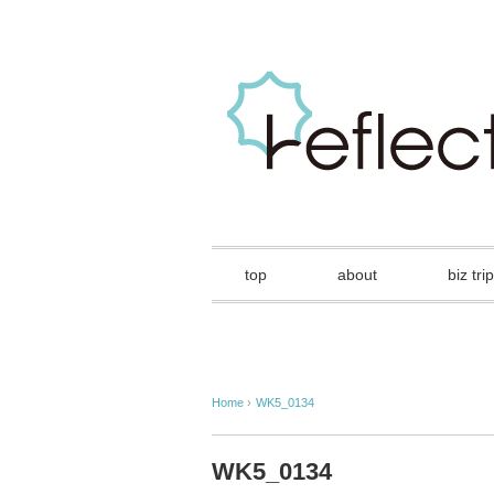
top
about
biz trip
Home
›
WK5_0134
WK5_0134