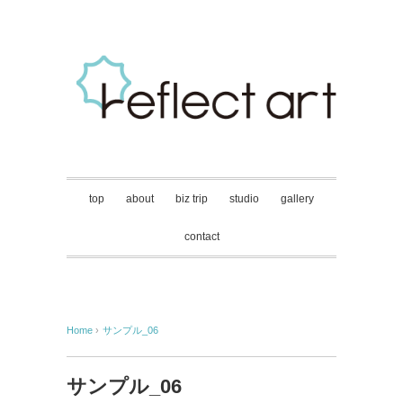
top
about
biz trip
studio
gallery
contact
Home
›
サンプル_06
サンプル_06